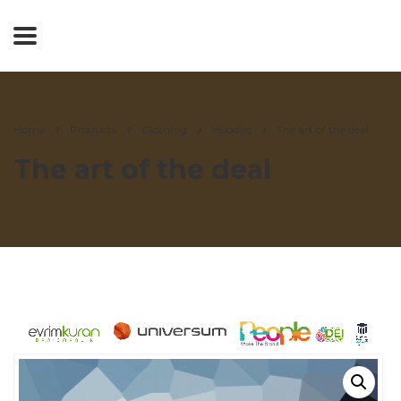
Home
Products
Clothing
Hoodies
The art of the deal
The art of the deal