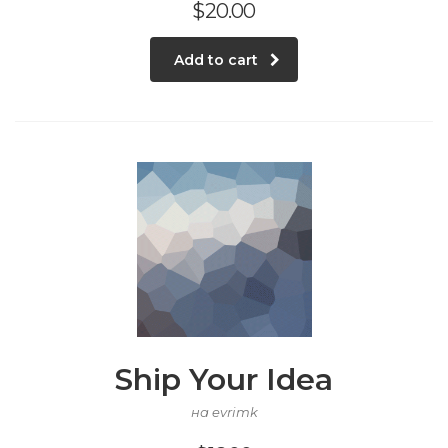
$
20.00
Add to cart
Ship Your Idea
на evrimk