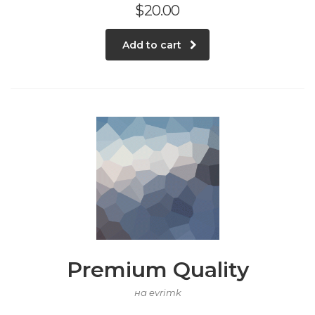
$
20.00
Add to cart
Premium Quality
на evrimk