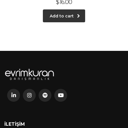
$
16.00
Add to cart
İLETIŞIM