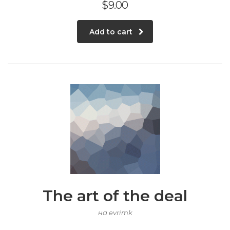
$
9.00
Add to cart
The art of the deal
на evrimk