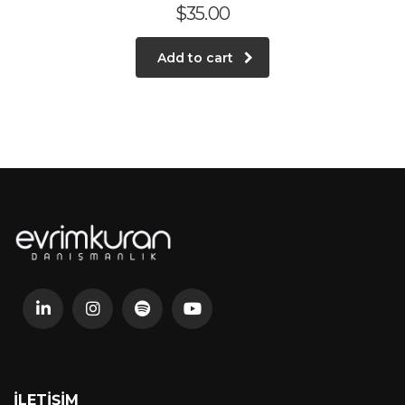
$
35.00
Add to cart
İLETIŞIM