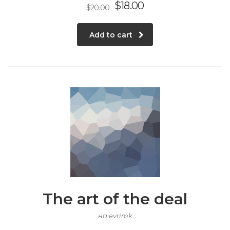
$
18.00
$
20.00
Add to cart
The art of the deal
на evrimk