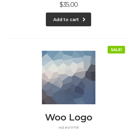
$
35.00
Add to cart
SALE!
Woo Logo
на evrimk