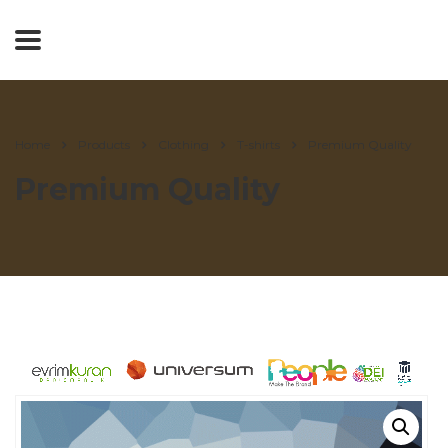
Home
Products
Clothing
T-shirts
Premium Quality
Premium Quality