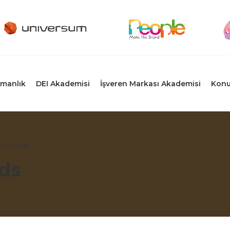
manlık
DEI Akademisi
İşveren Markası Akademisi
Konu
n Friends
ds