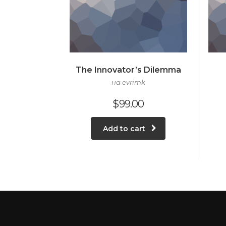
The Innovator’s Dilemma
на evrimk
$
99.00
Add to cart