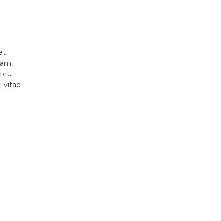
et
uam,
c eu
 vitae