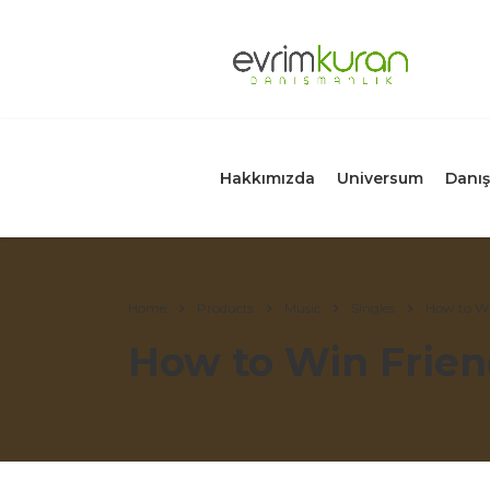
Hakkımızda
Universum
Danış
Home
Products
Music
Singles
How to Wi
How to Win Frien