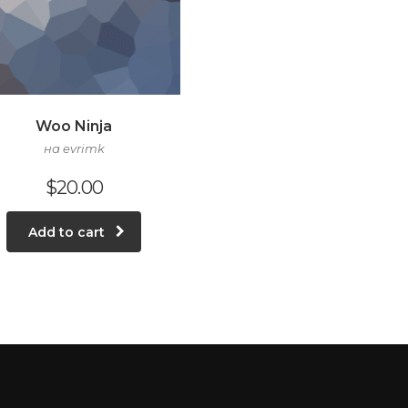
Woo Ninja
на evrimk
$
20.00
Add to cart