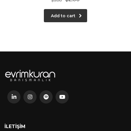
$
3.00
Add to cart
İLETIŞIM