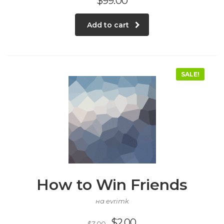
$
99.00
Add to cart
SALE!
How to Win Friends
на evrimk
$
2.00