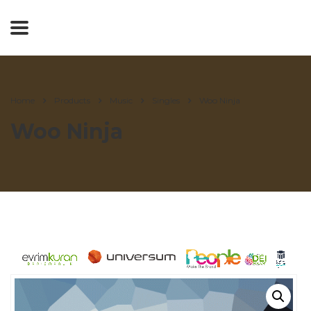
Home
Products
Music
Singles
Woo Ninja
Woo Ninja