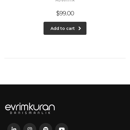
на evrimk
$
99.00
Add to cart