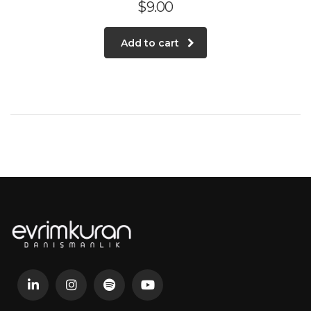
$
9.00
Add to cart