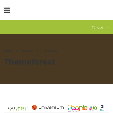
Türkçe
Home
Products
Themeforest
Themeforest