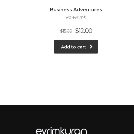
Business Adventures
на evrimk
$
12.00
$
15.00
Add to cart