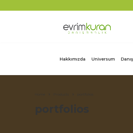
Hakkımızda
Universum
Danış
Home
Products
portfolios
portfolios