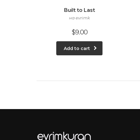
Built to Last
на evrimk
$
9.00
Add to cart