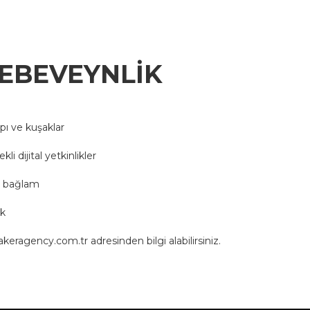
 EBEVEYNLİK
ı ve kuşaklar
i dijital yetkinlikler
al bağlam
ık
akeragency.com.tr
adresinden bilgi alabilirsiniz.