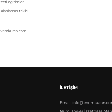
ceri eğitimleri
alanlarının takibi
evrimkuran.com
İLETIŞIM
Email:
info@evrimkuran.c
Nurol Tower İzzetpaşa Mah. 