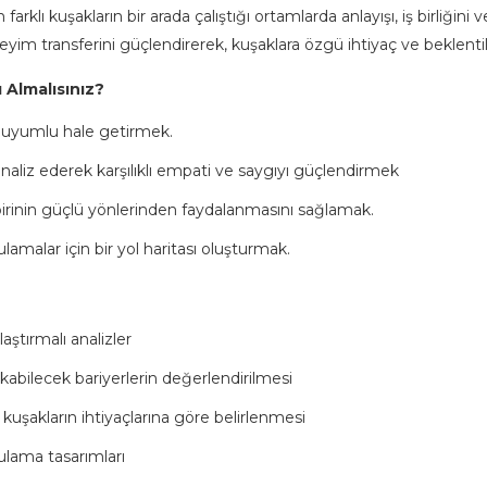
farklı kuşakların bir arada çalıştığı ortamlarda anlayışı, iş birliğini
yim transferini güçlendirerek, kuşaklara özgü ihtiyaç ve beklentile
 Almalısınız?
 uyumlu hale getirmek.
ı analiz ederek karşılıklı empati ve saygıyı güçlendirmek
irbirinin güçlü yönlerinden faydalanmasını sağlamak.
lamalar için bir yol haritası oluşturmak.
aştırmalı analizler
ıkabilecek bariyerlerin değerlendirilmesi
kuşakların ihtiyaçlarına göre belirlenmesi
ulama tasarımları