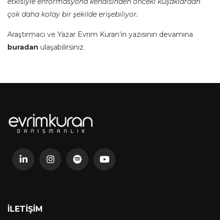
etkisiyle enformasyona kendisinden önceki kuşaklardan
çok daha kolay bir şekilde erişebiliyor.
Araştırmacı ve Yazar Evrim Kuran’ın yazısının devamına
buradan
ulaşabilirsiniz.
İLETIŞIM