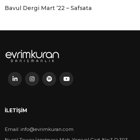
Bavul Dergi Mart ’22 – Safsata
İLETIŞIM
Email:
info@evrimkuran.com
Nurol Tower İzzetpaşa Mah. Yeniyol Cad. No:3 D:303