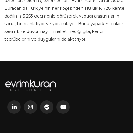
özlediler, neleri hiç özlemediler? Evrim Kuran, Onlar Göçtü
Buradan’da Türkiye’nin her köşesinden 118 ülke, 728 kente
dağılmış 3.253 göçmenle görüşerek yaptığı araştırmanın
sonuçlarını anlatıyor ve yorumluyor. Bunu yaparken onların
sesini bize duyurmayı ihmal etmediği gibi, kendi
tecrübelerini ve duygularını da aktarıyor.