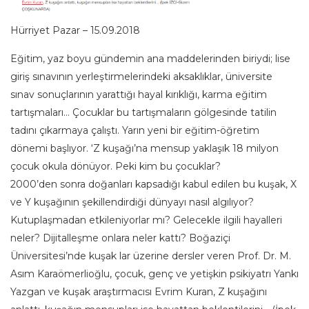
Hürriyet Pazar – 15.09.2018
Eğitim, yaz boyu gündemin ana maddelerinden biriydi; lise
giriş sınavının yerleştirmelerindeki aksaklıklar, üniversite
sınav sonuçlarının yarattığı hayal kırıklığı, karma eğitim
tartışmaları… Çocuklar bu tartışmaların gölgesinde tatilin
tadını çıkarmaya çalıştı. Yarın yeni bir eğitim-öğretim
dönemi başlıyor. ‘Z kuşağı’na mensup yaklaşık 18 milyon
çocuk okula dönüyor. Peki kim bu çocuklar?
2000’den sonra doğanları kapsadığı kabul edilen bu kuşak, X
ve Y kuşağının şekillendirdiği dünyayı nasıl algılıyor?
Kutuplaşmadan etkileniyorlar mı? Gelecekle ilgili hayalleri
neler? Dijitalleşme onlara neler kattı? Boğaziçi
Üniversitesi’nde kuşak lar üzerine dersler veren Prof. Dr. M.
Asım Karaömerlioğlu, çocuk, genç ve yetişkin psikiyatrı Yankı
Yazgan ve kuşak araştırmacısı Evrim Kuran, Z kuşağını