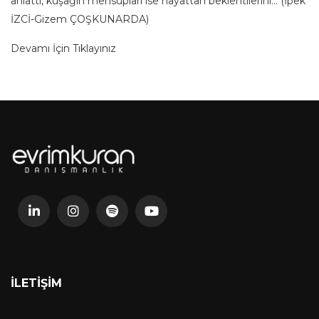
anlattı, kuşağın mensupları ise hayattan beklentilerini… (İpek
İZCİ-Gizem ÇOŞKUNARDA)
Devamı İçin Tıklayınız
İLETIŞIM