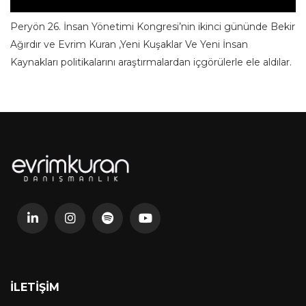
Peryön 26. İnsan Yönetimi Kongresi’nin ikinci gününde Bekir
Ağırdır ve Evrim Kuran ,Yeni Kuşaklar Ve Yeni İnsan
Kaynakları politikalarını araştırmalardan içgörülerle ele aldılar.
İLETIŞIM