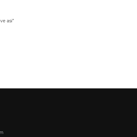
ve asi”
om